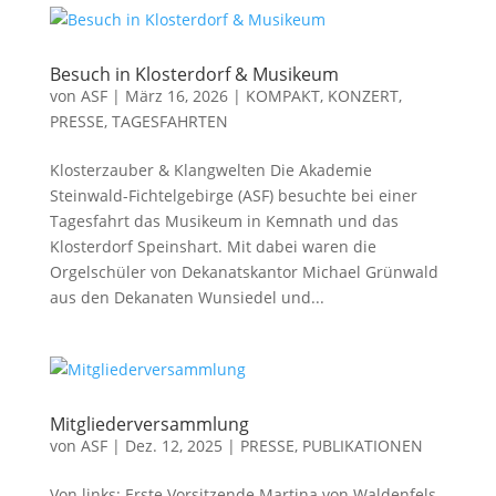
Besuch in Klosterdorf & Musikeum
von
ASF
|
März 16, 2026
|
KOMPAKT
,
KONZERT
,
PRESSE
,
TAGESFAHRTEN
Klosterzauber & Klangwelten Die Akademie
Steinwald-Fichtelgebirge (ASF) besuchte bei einer
Tagesfahrt das Musikeum in Kemnath und das
Klosterdorf Speinshart. Mit dabei waren die
Orgelschüler von Dekanatskantor Michael Grünwald
aus den Dekanaten Wunsiedel und...
Mitgliederversammlung
von
ASF
|
Dez. 12, 2025
|
PRESSE
,
PUBLIKATIONEN
Von links: Erste Vorsitzende Martina von Waldenfels,